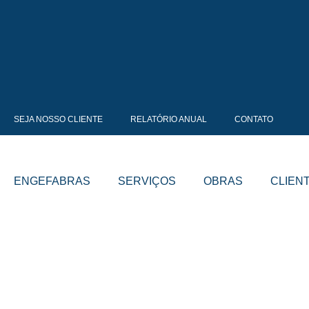
Ir
para
o
conteúdo
SEJA NOSSO CLIENTE
RELATÓRIO ANUAL
CONTATO
ENGEFABRAS
SERVIÇOS
OBRAS
CLIEN