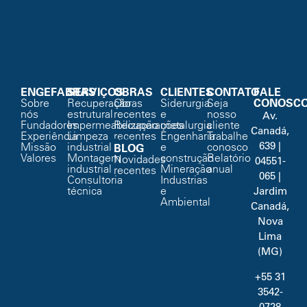
ENGEFABRAS
SERVIÇOS
OBRAS
CLIENTES
CONTATO
FALE
Sobre
Recuperação
Obras
Siderurgia
Seja
CONOSC
nós
estrutural
recentes
e
nosso
Av.
Fundadores
Impermeabilização
Recuperações
metalurgia
cliente
Canadá,
Experiência
Limpeza
recentes
Engenharia
Trabalhe
NÃO REMOVER
639 |
Missão
industrial
e
conosco
BLOG
Valores
Montagem
construção
Relatório
Novidades
04551-
industrial
Mineração
anual
recentes
065 |
Consultoria
Industrias
técnica
e
Jardim
Ambiental
Canadá,
Nova
Lima
(MG)
+55 31
3542-
0728